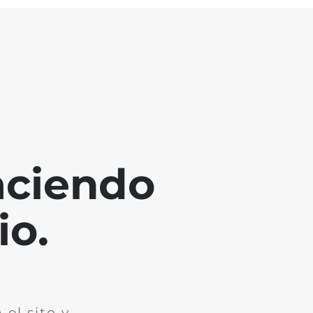
aciendo
io.
el sito y