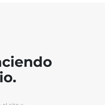
aciendo
io.
el sito y